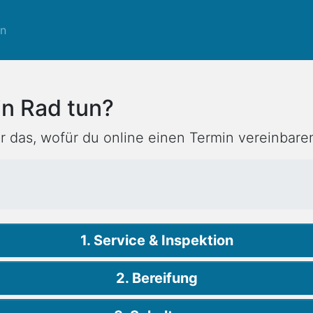
en
in Rad tun?
er das, wofür du online einen Termin vereinbare
1. Service & Inspektion
2. Bereifung